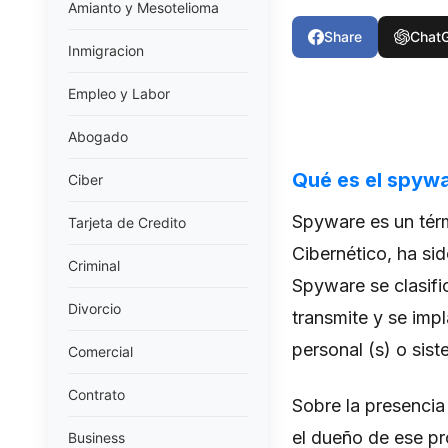
Amianto y Mesotelioma
Share
Chat
Inmigracion
Empleo y Labor
Abogado
Qué es el spyw
Ciber
Spyware es un térm
Tarjeta de Credito
Cibernético, ha sid
Criminal
Spyware se clasifi
Divorcio
transmite y se imp
personal (s) o sis
Comercial
Contrato
Sobre la presencia
el dueño de ese p
Business