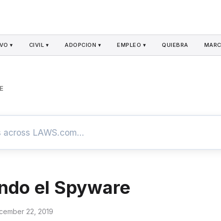
VO ▾
CIVIL ▾
ADOPCION ▾
EMPLEO ▾
QUIEBRA
MARC
E
ndo el Spyware
cember 22, 2019