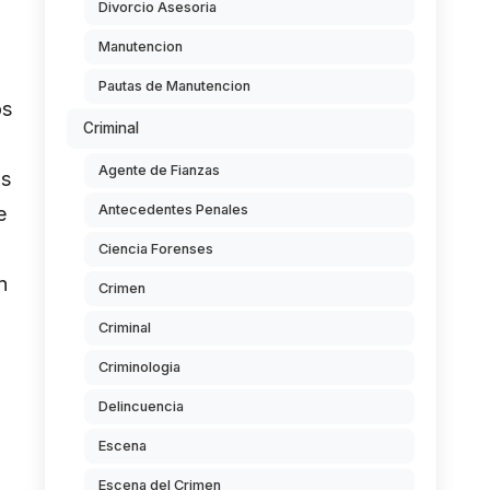
Divorcio Asesoria
Manutencion
Pautas de Manutencion
os
Criminal
Agente de Fianzas
os
Antecedentes Penales
e
Ciencia Forenses
n
Crimen
Criminal
Criminologia
Delincuencia
Escena
Escena del Crimen