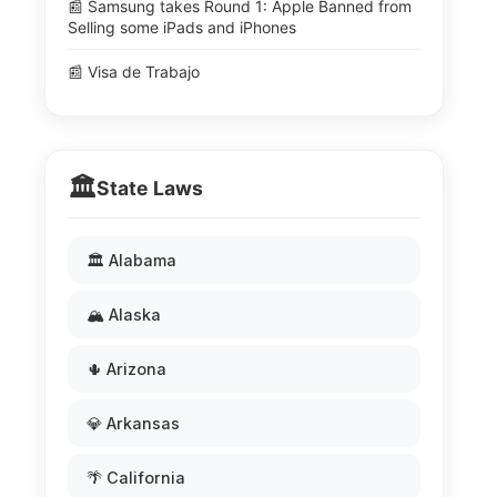
📰 Samsung takes Round 1: Apple Banned from
Selling some iPads and iPhones
📰 Visa de Trabajo
🏛️
State Laws
🏛️ Alabama
🏔️ Alaska
🌵 Arizona
💎 Arkansas
🌴 California