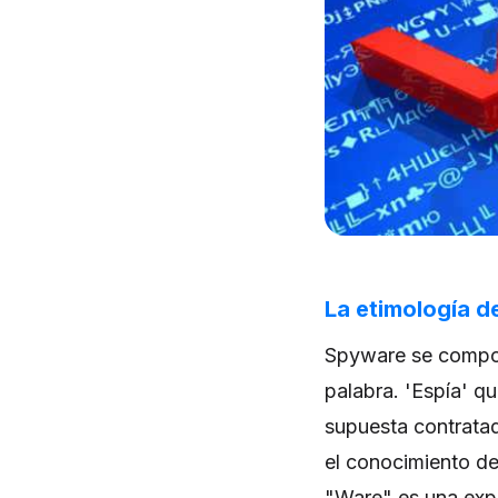
La etimología 
Spyware se compon
palabra. 'Espía' qu
supuesta contratad
el conocimiento de
"Ware" es una expr