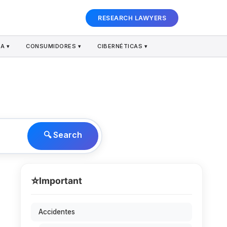
RESEARCH LAWYERS
A ▾
CONSUMIDORES ▾
CIBERNÉTICAS ▾
🔍 Search
⭐
Important
Accidentes