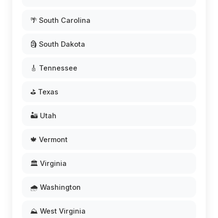
🌴 South Carolina
🗿 South Dakota
🎸 Tennessee
⛳ Texas
🏜️ Utah
🍁 Vermont
🏛️ Virginia
🌧️ Washington
⛰️ West Virginia