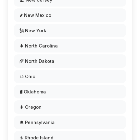
🌶️ New Mexico
🗽 New York
🌲 North Carolina
🌾 North Dakota
🌰 Ohio
🛢️ Oklahoma
🌲 Oregon
🔔 Pennsylvania
⚓ Rhode Island