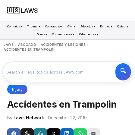
🇺🇸 LAWS
Contratos ▾
Tribunal ▾
Corporativo ▾
Civil ▾
Adopcion ▾
Empleo ▾
Quiebra
Marca ▾
Consumidores ▾
Cibernéticas ▾
LAWS
ABOGADO
ACCIDENTES Y LESIONES
>
>
>
ACCIDENTES EN TRAMPOLIN
Injury
Accidentes en Trampolin
By
Laws Network
| December 22, 2019