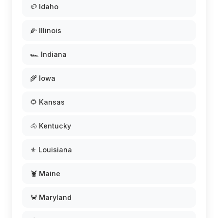
🥔 Idaho
🌽 Illinois
🏎️ Indiana
🌾 Iowa
🌻 Kansas
🐴 Kentucky
⚜️ Louisiana
🦞 Maine
🦀 Maryland