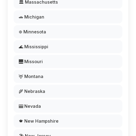
🏛️ Massachusetts
🚗 Michigan
❄️ Minnesota
🌊 Mississippi
🌉 Missouri
🦌 Montana
🌾 Nebraska
🎰 Nevada
🍁 New Hampshire
🏖️ New Jersey