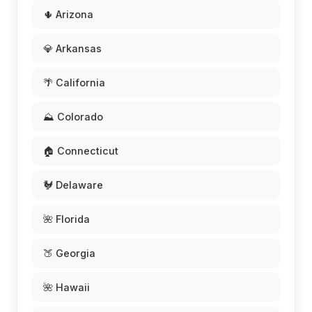
🌵 Arizona
💎 Arkansas
🌴 California
⛰️ Colorado
🏠 Connecticut
🐓 Delaware
🌺 Florida
🍑 Georgia
🌺 Hawaii