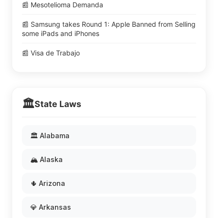
📰 Mesotelioma Demanda
📰 Samsung takes Round 1: Apple Banned from Selling
some iPads and iPhones
📰 Visa de Trabajo
🏛️
State Laws
🏛️ Alabama
🏔️ Alaska
🌵 Arizona
💎 Arkansas