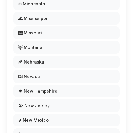
❄️ Minnesota
🌊 Mississippi
🌉 Missouri
🦌 Montana
🌾 Nebraska
🎰 Nevada
🍁 New Hampshire
🏖️ New Jersey
🌶️ New Mexico