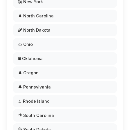
🗽 New York
🌲 North Carolina
🌾 North Dakota
🌰 Ohio
🛢️ Oklahoma
🌲 Oregon
🔔 Pennsylvania
⚓ Rhode Island
🌴 South Carolina
🗿 South Dakota