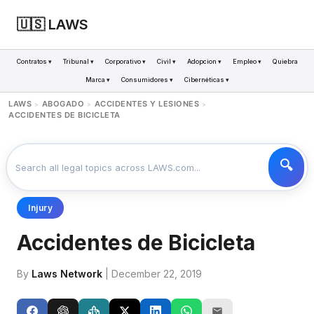
🇺🇸 LAWS
Contratos ▾
Tribunal ▾
Corporativo ▾
Civil ▾
Adopcion ▾
Empleo ▾
Quiebra
Marca ▾
Consumidores ▾
Cibernéticas ▾
LAWS
ABOGADO
ACCIDENTES Y LESIONES
>
>
>
ACCIDENTES DE BICICLETA
Injury
Accidentes de Bicicleta
By
Laws Network
| December 22, 2019