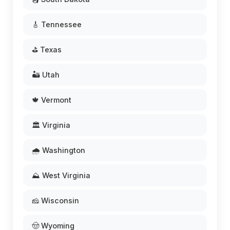
🎸 Tennessee
⛳ Texas
🏜️ Utah
🍁 Vermont
🏛️ Virginia
🌧️ Washington
⛰️ West Virginia
🧀 Wisconsin
🤠 Wyoming