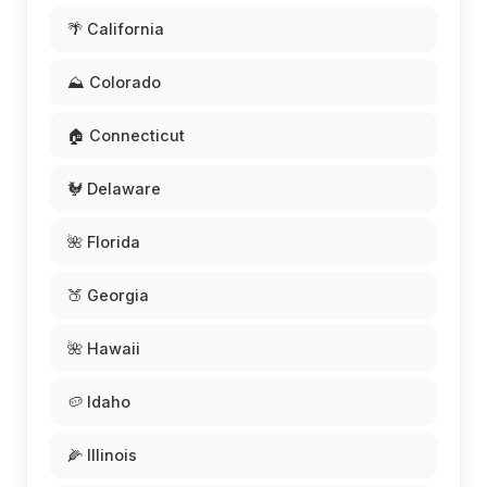
🌴 California
⛰️ Colorado
🏠 Connecticut
🐓 Delaware
🌺 Florida
🍑 Georgia
🌺 Hawaii
🥔 Idaho
🌽 Illinois