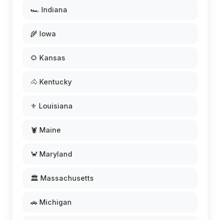
🏎️ Indiana
🌾 Iowa
🌻 Kansas
🐴 Kentucky
⚜️ Louisiana
🦞 Maine
🦀 Maryland
🏛️ Massachusetts
🚗 Michigan