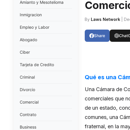
Comerci
Amianto y Mesotelioma
Inmigracion
By
Laws Network
| De
Empleo y Labor
Share
Chat
Abogado
Ciber
Tarjeta de Credito
Qué es una Cám
Criminal
Una Cámara de Com
Divorcio
comerciales que no
Comercial
de un estado, con
Contrato
comunes, una Cáma
fraternal, en la m
Business