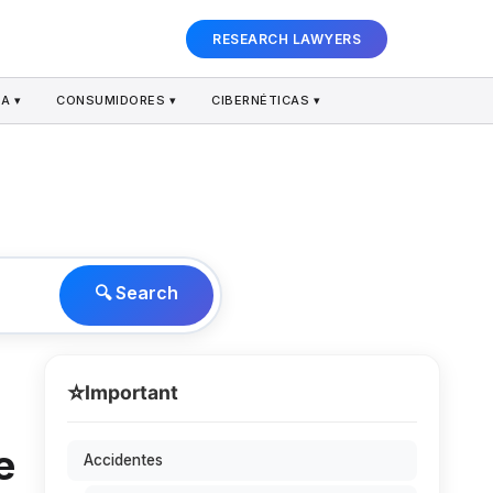
RESEARCH LAWYERS
A ▾
CONSUMIDORES ▾
CIBERNÉTICAS ▾
🔍 Search
⭐
Important
e
Accidentes