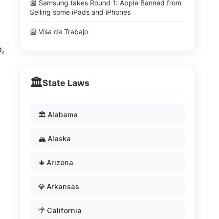
📰 Samsung takes Round 1: Apple Banned from
Selling some iPads and iPhones
📰 Visa de Trabajo
o,
🏛️
State Laws
🏛️ Alabama
🏔️ Alaska
🌵 Arizona
💎 Arkansas
🌴 California