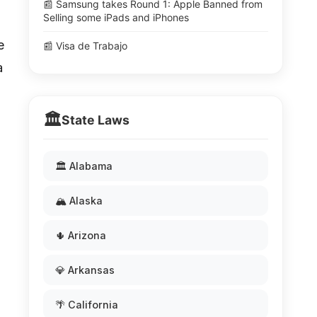
📰 Samsung takes Round 1: Apple Banned from
Selling some iPads and iPhones
e
📰 Visa de Trabajo
a
🏛️
State Laws
🏛️ Alabama
🏔️ Alaska
🌵 Arizona
💎 Arkansas
🌴 California