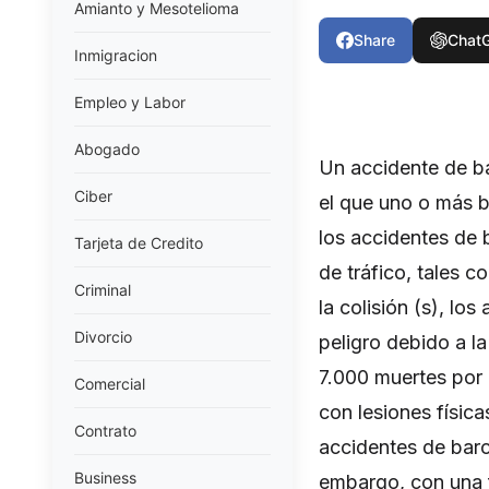
Amianto y Mesotelioma
Share
Chat
Inmigracion
Empleo y Labor
Abogado
Un accidente de ba
Ciber
el que uno o más 
los accidentes de 
Tarjeta de Credito
de tráfico, tales 
Criminal
la colisión (s), l
Divorcio
peligro debido a l
7.000 muertes por 
Comercial
con lesiones físic
Contrato
accidentes de barc
Business
embargo, con una f