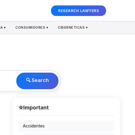
RESEARCH LAWYERS
A ▾
CONSUMIDORES ▾
CIBERNÉTICAS ▾
🔍 Search
⭐
Important
Accidentes