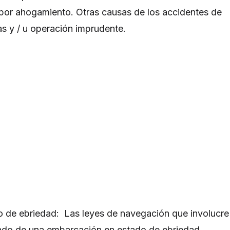
por ahogamiento. Otras causas de los accidentes de
s y / u operación imprudente.
o de ebriedad: Las leyes de navegación que involucre
ado de una embarcación en estado de ebriedad