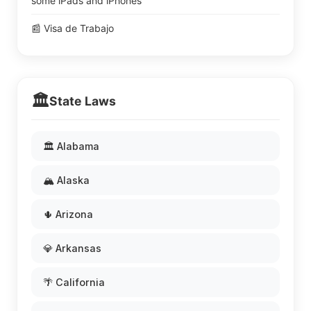
some iPads and iPhones
📰 Visa de Trabajo
🏛️
State Laws
🏛️ Alabama
🏔️ Alaska
🌵 Arizona
💎 Arkansas
🌴 California