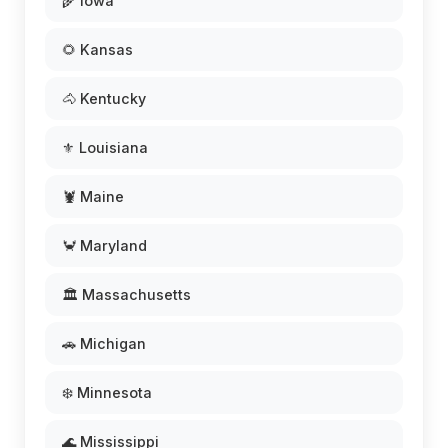
🌾 Iowa
🌻 Kansas
🐴 Kentucky
⚜️ Louisiana
🦞 Maine
🦀 Maryland
🏛️ Massachusetts
🚗 Michigan
❄️ Minnesota
🌊 Mississippi