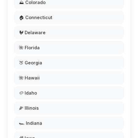
⛰️ Colorado
🏠 Connecticut
🐓 Delaware
🌺 Florida
🍑 Georgia
🌺 Hawaii
🥔 Idaho
🌽 Illinois
🏎️ Indiana