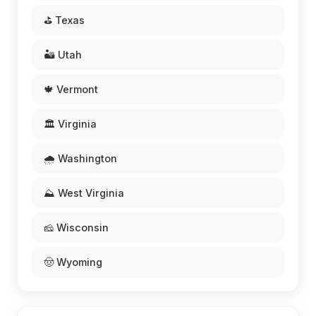
⛳ Texas
🏜️ Utah
🍁 Vermont
🏛️ Virginia
🌧️ Washington
⛰️ West Virginia
🧀 Wisconsin
🤠 Wyoming