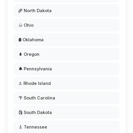
🌾 North Dakota
🌰 Ohio
🛢️ Oklahoma
🌲 Oregon
🔔 Pennsylvania
⚓ Rhode Island
🌴 South Carolina
🗿 South Dakota
🎸 Tennessee