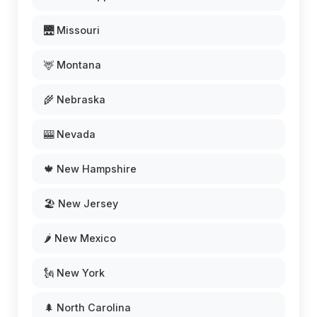
🌉 Missouri
🦌 Montana
🌾 Nebraska
🎰 Nevada
🍁 New Hampshire
🏖️ New Jersey
🌶️ New Mexico
🗽 New York
🌲 North Carolina