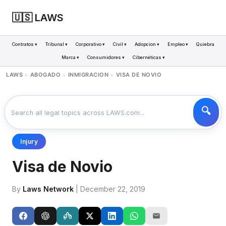
🇺🇸 LAWS
Contratos ▾
Tribunal ▾
Corporativo ▾
Civil ▾
Adopcion ▾
Empleo ▾
Quiebra
Marca ▾
Consumidores ▾
Cibernéticas ▾
LAWS
ABOGADO
INMIGRACION
VISA DE NOVIO
>
>
>
Injury
Visa de Novio
By
Laws Network
| December 22, 2019