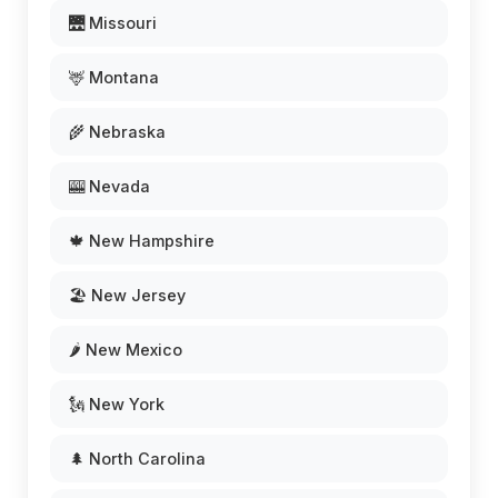
🌉 Missouri
🦌 Montana
🌾 Nebraska
🎰 Nevada
🍁 New Hampshire
🏖️ New Jersey
🌶️ New Mexico
🗽 New York
🌲 North Carolina