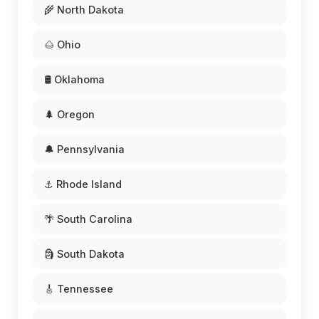
🌾 North Dakota
🌰 Ohio
🛢️ Oklahoma
🌲 Oregon
🔔 Pennsylvania
⚓ Rhode Island
🌴 South Carolina
🗿 South Dakota
🎸 Tennessee