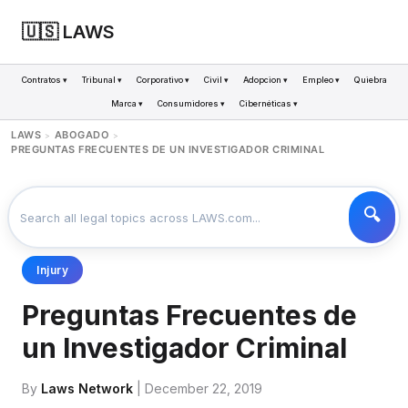
🇺🇸 LAWS
Contratos ▾
Tribunal ▾
Corporativo ▾
Civil ▾
Adopcion ▾
Empleo ▾
Quiebra
Marca ▾
Consumidores ▾
Cibernéticas ▾
LAWS
ABOGADO
>
>
PREGUNTAS FRECUENTES DE UN INVESTIGADOR CRIMINAL
Injury
Preguntas Frecuentes de
un Investigador Criminal
By
Laws Network
| December 22, 2019