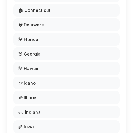
🏠 Connecticut
🐓 Delaware
🌺 Florida
🍑 Georgia
🌺 Hawaii
🥔 Idaho
🌽 Illinois
🏎️ Indiana
🌾 Iowa