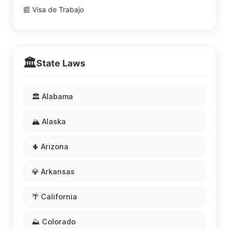
📰 Visa de Trabajo
🏛️
State Laws
🏛️ Alabama
🏔️ Alaska
🌵 Arizona
💎 Arkansas
🌴 California
⛰️ Colorado