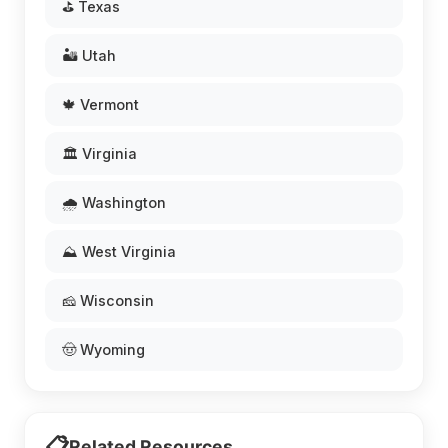
⛳ Texas
🏜️ Utah
🍁 Vermont
🏛️ Virginia
🌧️ Washington
⛰️ West Virginia
🧀 Wisconsin
🤠 Wyoming
📋
Related Resources