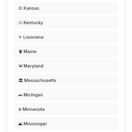
🌻 Kansas
🐴 Kentucky
⚜️ Louisiana
🦞 Maine
🦀 Maryland
🏛️ Massachusetts
🚗 Michigan
❄️ Minnesota
🌊 Mississippi