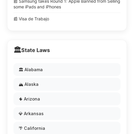
📰 Samsung takes Round 1: Apple Banned from Selling
some iPads and iPhones
📰 Visa de Trabajo
🏛️
State Laws
🏛️ Alabama
🏔️ Alaska
🌵 Arizona
💎 Arkansas
🌴 California