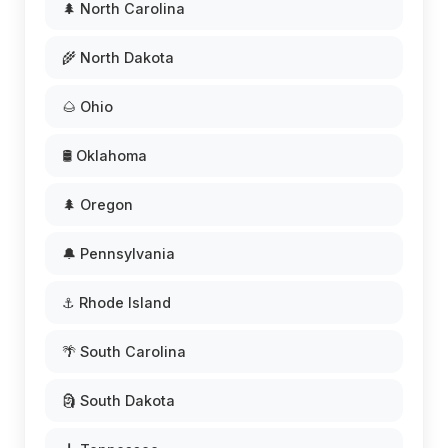
🌲 North Carolina
🌾 North Dakota
🌰 Ohio
🛢️ Oklahoma
🌲 Oregon
🔔 Pennsylvania
⚓ Rhode Island
🌴 South Carolina
🗿 South Dakota