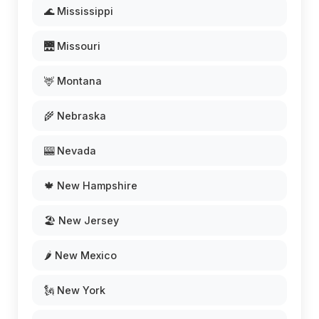
🌊 Mississippi
🌉 Missouri
🦌 Montana
🌾 Nebraska
🎰 Nevada
🍁 New Hampshire
🏖️ New Jersey
🌶️ New Mexico
🗽 New York