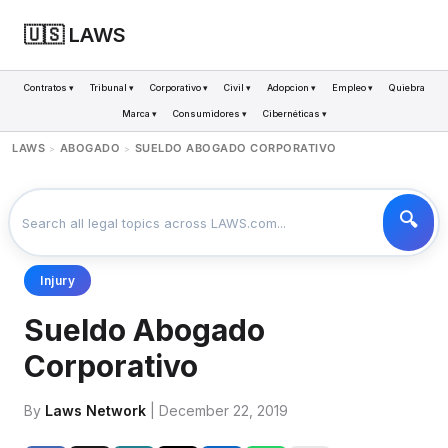
🇺🇸 LAWS
Contratos ▾
Tribunal ▾
Corporativo ▾
Civil ▾
Adopcion ▾
Empleo ▾
Quiebra
Marca ▾
Consumidores ▾
Cibernéticas ▾
LAWS
ABOGADO
SUELDO ABOGADO CORPORATIVO
>
>
Injury
Sueldo Abogado
Corporativo
By
Laws Network
| December 22, 2019