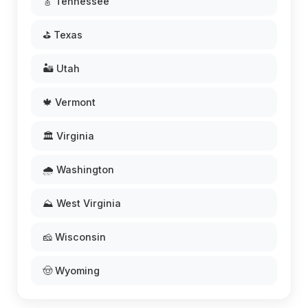
🎸 Tennessee
⛳ Texas
🏜️ Utah
🍁 Vermont
🏛️ Virginia
🌧️ Washington
⛰️ West Virginia
🧀 Wisconsin
🤠 Wyoming