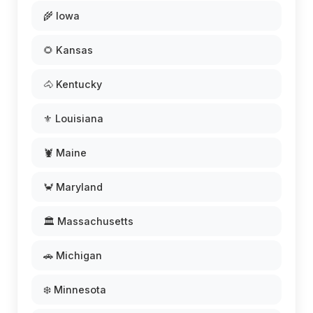
🌾 Iowa
🌻 Kansas
🐴 Kentucky
⚜️ Louisiana
🦞 Maine
🦀 Maryland
🏛️ Massachusetts
🚗 Michigan
❄️ Minnesota