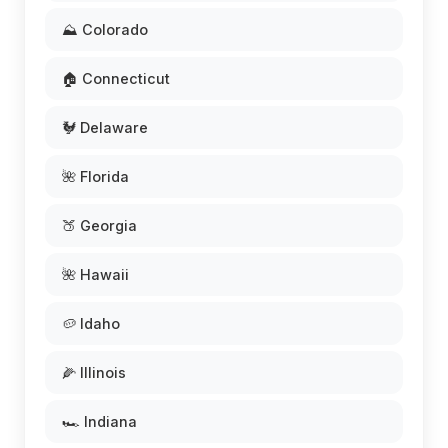
⛰️ Colorado
🏠 Connecticut
🐓 Delaware
🌺 Florida
🍑 Georgia
🌺 Hawaii
🥔 Idaho
🌽 Illinois
🏎️ Indiana