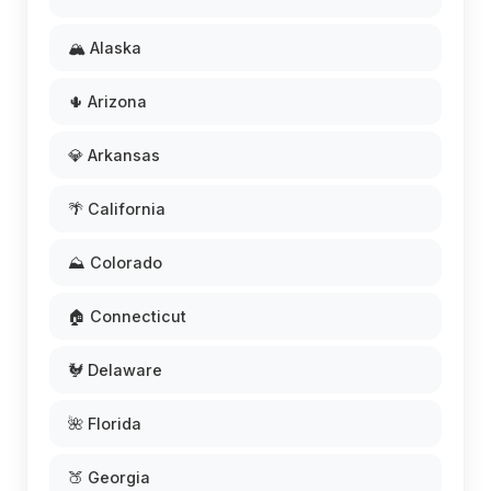
🏔️ Alaska
🌵 Arizona
💎 Arkansas
🌴 California
⛰️ Colorado
🏠 Connecticut
🐓 Delaware
🌺 Florida
🍑 Georgia