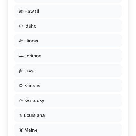
🌺 Hawaii
🥔 Idaho
🌽 Illinois
🏎️ Indiana
🌾 Iowa
🌻 Kansas
🐴 Kentucky
⚜️ Louisiana
🦞 Maine