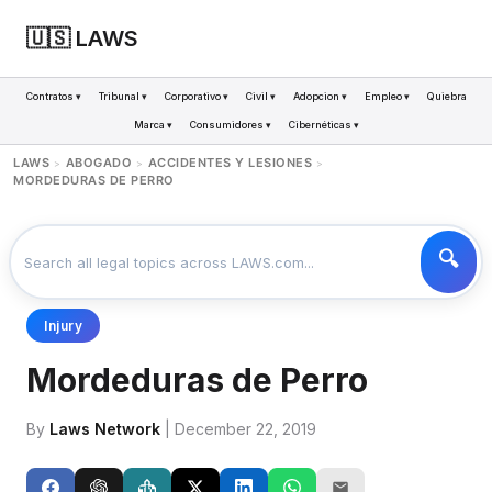
🇺🇸 LAWS
Contratos ▾
Tribunal ▾
Corporativo ▾
Civil ▾
Adopcion ▾
Empleo ▾
Quiebra
Marca ▾
Consumidores ▾
Cibernéticas ▾
LAWS
ABOGADO
ACCIDENTES Y LESIONES
>
>
>
MORDEDURAS DE PERRO
Injury
Mordeduras de Perro
By
Laws Network
| December 22, 2019