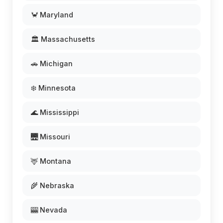
🦀 Maryland
🏛️ Massachusetts
🚗 Michigan
❄️ Minnesota
🌊 Mississippi
🌉 Missouri
🦌 Montana
🌾 Nebraska
🎰 Nevada