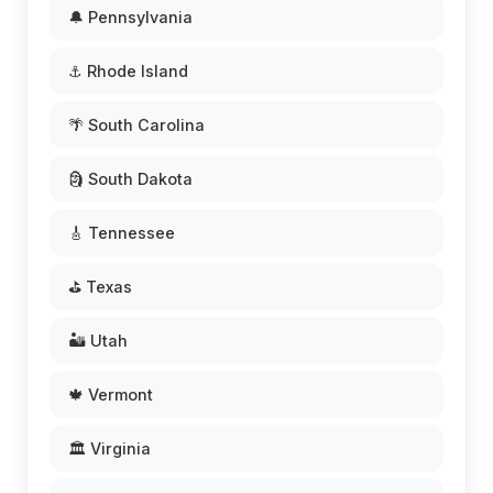
🔔 Pennsylvania
⚓ Rhode Island
🌴 South Carolina
🗿 South Dakota
🎸 Tennessee
⛳ Texas
🏜️ Utah
🍁 Vermont
🏛️ Virginia