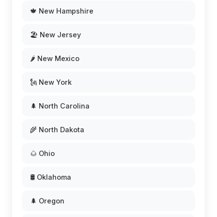
🍁 New Hampshire
🏖️ New Jersey
🌶️ New Mexico
🗽 New York
🌲 North Carolina
🌾 North Dakota
🌰 Ohio
🛢️ Oklahoma
🌲 Oregon