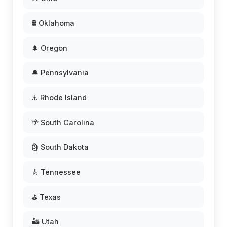
🛢️ Oklahoma
🌲 Oregon
🔔 Pennsylvania
⚓ Rhode Island
🌴 South Carolina
🗿 South Dakota
🎸 Tennessee
⛳ Texas
🏜️ Utah