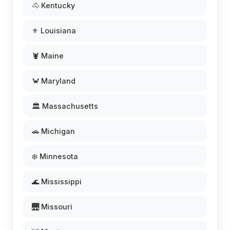
🐴 Kentucky
⚜️ Louisiana
🦞 Maine
🦀 Maryland
🏛️ Massachusetts
🚗 Michigan
❄️ Minnesota
🌊 Mississippi
🌉 Missouri