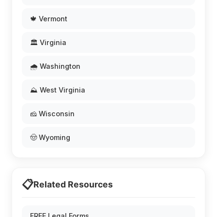
🍁 Vermont
🏛️ Virginia
🌧️ Washington
⛰️ West Virginia
🧀 Wisconsin
🤠 Wyoming
📋
Related Resources
FREE Legal Forms