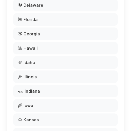
🐓 Delaware
🌺 Florida
🍑 Georgia
🌺 Hawaii
🥔 Idaho
🌽 Illinois
🏎️ Indiana
🌾 Iowa
🌻 Kansas