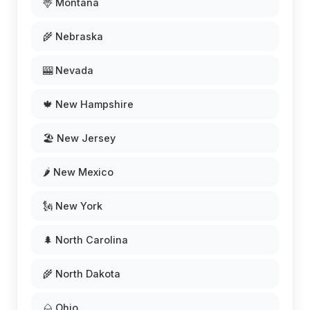
🦌 Montana
🌾 Nebraska
🎰 Nevada
🍁 New Hampshire
🏖️ New Jersey
🌶️ New Mexico
🗽 New York
🌲 North Carolina
🌾 North Dakota
🌰 Ohio