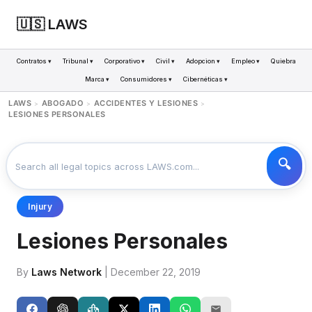
🇺🇸 LAWS
Contratos ▾
Tribunal ▾
Corporativo ▾
Civil ▾
Adopcion ▾
Empleo ▾
Quiebra
Marca ▾
Consumidores ▾
Cibernéticas ▾
LAWS
ABOGADO
ACCIDENTES Y LESIONES
>
>
>
LESIONES PERSONALES
Injury
Lesiones Personales
By
Laws Network
| December 22, 2019