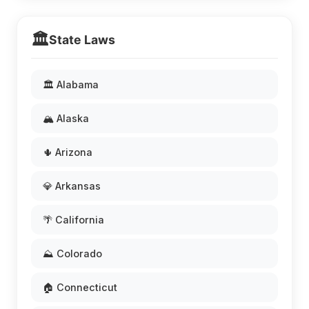
🏛️
State Laws
🏛️ Alabama
🏔️ Alaska
🌵 Arizona
💎 Arkansas
🌴 California
⛰️ Colorado
🏠 Connecticut