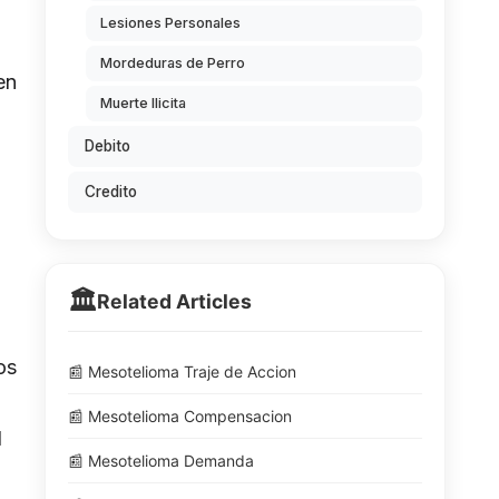
Lesiones Personales
Mordeduras de Perro
en
Muerte Ilicita
Debito
Credito
🏛️
Related Articles
os
📰 Mesotelioma Traje de Accion
n
📰 Mesotelioma Compensacion
l
📰 Mesotelioma Demanda