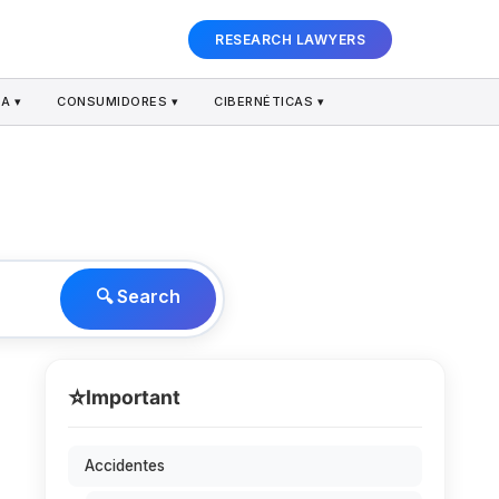
RESEARCH LAWYERS
A ▾
CONSUMIDORES ▾
CIBERNÉTICAS ▾
🔍 Search
⭐
Important
Accidentes