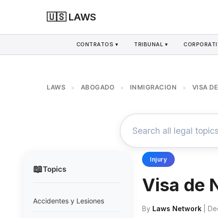
🇺🇸 LAWS
CONTRATOS ▾
TRIBUNAL ▾
CORPORATI
LAWS
ABOGADO
INMIGRACION
VISA D
>
>
>
Injury
📖
Topics
Visa de 
Accidentes y Lesiones
By
Laws Network
| De