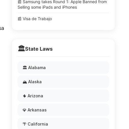
📰 Samsung takes Round 1: Apple Banned from
Selling some iPads and iPhones
📰 Visa de Trabajo
sa
🏛️
State Laws
🏛️ Alabama
🏔️ Alaska
🌵 Arizona
💎 Arkansas
🌴 California