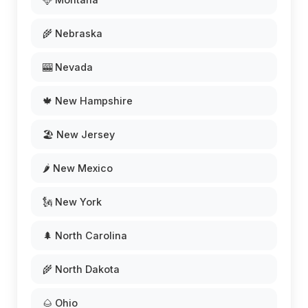
🌾 Nebraska
🎰 Nevada
🍁 New Hampshire
🏖️ New Jersey
🌶️ New Mexico
🗽 New York
🌲 North Carolina
🌾 North Dakota
🌰 Ohio