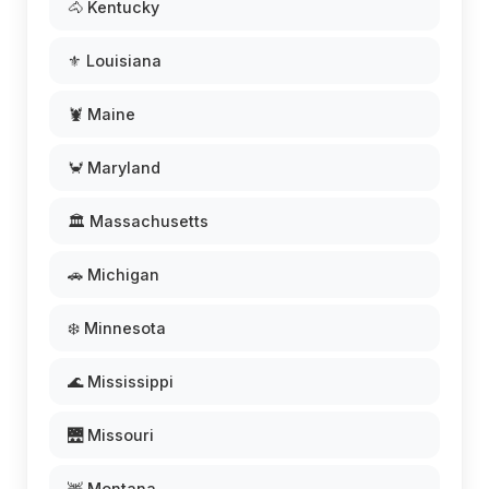
🐴 Kentucky
⚜️ Louisiana
🦞 Maine
🦀 Maryland
🏛️ Massachusetts
🚗 Michigan
❄️ Minnesota
🌊 Mississippi
🌉 Missouri
🦌 Montana