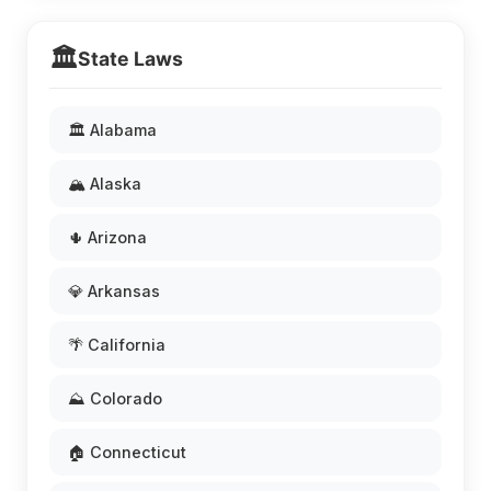
🏛️
State Laws
🏛️ Alabama
🏔️ Alaska
🌵 Arizona
💎 Arkansas
🌴 California
⛰️ Colorado
🏠 Connecticut