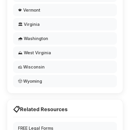
🍁 Vermont
🏛️ Virginia
🌧️ Washington
⛰️ West Virginia
🧀 Wisconsin
🤠 Wyoming
📋
Related Resources
FREE Legal Forms