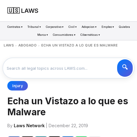
🇺🇸 LAWS
Contratos ▾
Tribunal ▾
Corporativo ▾
Civil ▾
Adopcion ▾
Empleo ▾
Quiebra
Marca ▾
Consumidores ▾
Cibernéticas ▾
LAWS
ABOGADO
ECHA UN VISTAZO A LO QUE ES MALWARE
>
>
Injury
Echa un Vistazo a lo que es
Malware
By
Laws Network
| December 22, 2019