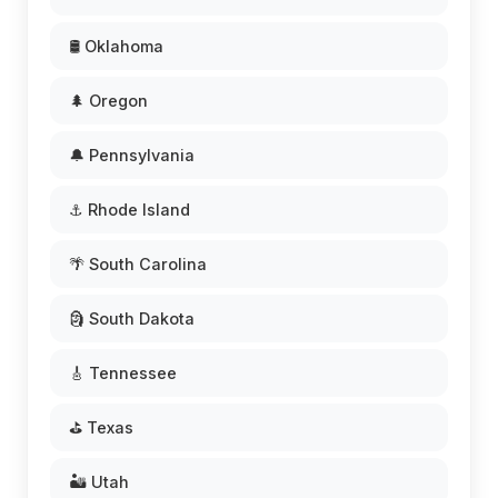
🛢️ Oklahoma
🌲 Oregon
🔔 Pennsylvania
⚓ Rhode Island
🌴 South Carolina
🗿 South Dakota
🎸 Tennessee
⛳ Texas
🏜️ Utah