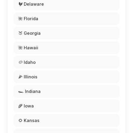
🐓 Delaware
🌺 Florida
🍑 Georgia
🌺 Hawaii
🥔 Idaho
🌽 Illinois
🏎️ Indiana
🌾 Iowa
🌻 Kansas