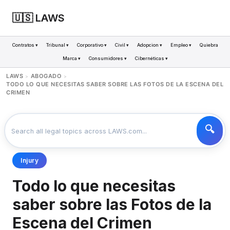
🇺🇸 LAWS
Contratos ▾
Tribunal ▾
Corporativo ▾
Civil ▾
Adopcion ▾
Empleo ▾
Quiebra
Marca ▾
Consumidores ▾
Cibernéticas ▾
LAWS
ABOGADO
>
>
TODO LO QUE NECESITAS SABER SOBRE LAS FOTOS DE LA ESCENA DEL
CRIMEN
Injury
Todo lo que necesitas
saber sobre las Fotos de la
Escena del Crimen