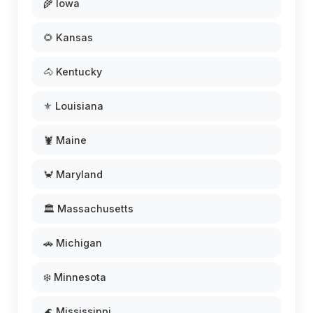
🌾 Iowa
🌻 Kansas
🐴 Kentucky
⚜️ Louisiana
🦞 Maine
🦀 Maryland
🏛️ Massachusetts
🚗 Michigan
❄️ Minnesota
🌊 Mississippi