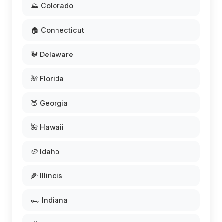
⛰️ Colorado
🏠 Connecticut
🐓 Delaware
🌺 Florida
🍑 Georgia
🌺 Hawaii
🥔 Idaho
🌽 Illinois
🏎️ Indiana