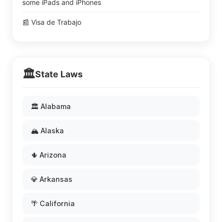
some iPads and iPhones
📰 Visa de Trabajo
🏛️
State Laws
🏛️ Alabama
🏔️ Alaska
🌵 Arizona
💎 Arkansas
🌴 California