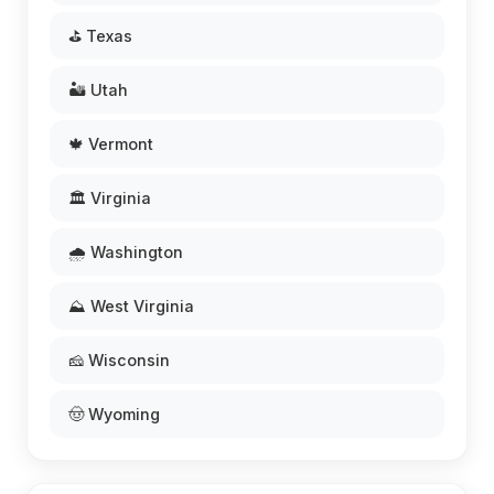
⛳ Texas
🏜️ Utah
🍁 Vermont
🏛️ Virginia
🌧️ Washington
⛰️ West Virginia
🧀 Wisconsin
🤠 Wyoming