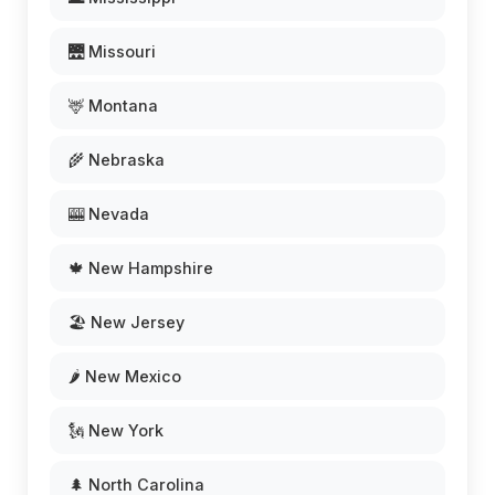
🌉 Missouri
🦌 Montana
🌾 Nebraska
🎰 Nevada
🍁 New Hampshire
🏖️ New Jersey
🌶️ New Mexico
🗽 New York
🌲 North Carolina