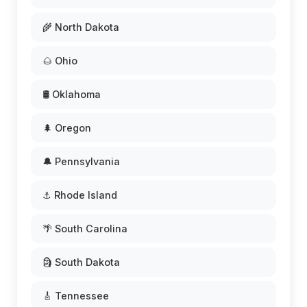
🌾 North Dakota
🌰 Ohio
🛢️ Oklahoma
🌲 Oregon
🔔 Pennsylvania
⚓ Rhode Island
🌴 South Carolina
🗿 South Dakota
🎸 Tennessee