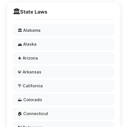
🏛️
State Laws
🏛️ Alabama
🏔️ Alaska
🌵 Arizona
💎 Arkansas
🌴 California
⛰️ Colorado
🏠 Connecticut