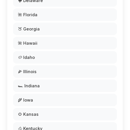
🐓 Delaware
🌺 Florida
🍑 Georgia
🌺 Hawaii
🥔 Idaho
🌽 Illinois
🏎️ Indiana
🌾 Iowa
🌻 Kansas
🐴 Kentucky