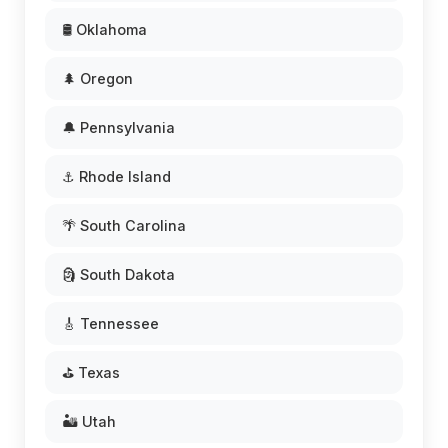
🛢️ Oklahoma
🌲 Oregon
🔔 Pennsylvania
⚓ Rhode Island
🌴 South Carolina
🗿 South Dakota
🎸 Tennessee
⛳ Texas
🏜️ Utah