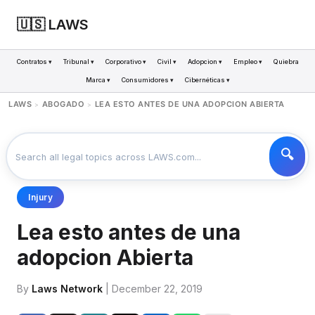
🇺🇸 LAWS
Contratos ▾
Tribunal ▾
Corporativo ▾
Civil ▾
Adopcion ▾
Empleo ▾
Quiebra
Marca ▾
Consumidores ▾
Cibernéticas ▾
LAWS
ABOGADO
LEA ESTO ANTES DE UNA ADOPCION ABIERTA
>
>
Injury
Lea esto antes de una
adopcion Abierta
By
Laws Network
| December 22, 2019