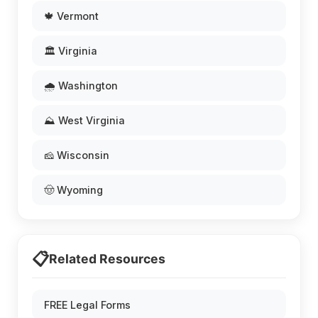
🍁 Vermont
🏛️ Virginia
🌧️ Washington
⛰️ West Virginia
🧀 Wisconsin
🤠 Wyoming
📋
Related Resources
FREE Legal Forms