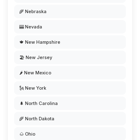
🌾 Nebraska
🎰 Nevada
🍁 New Hampshire
🏖️ New Jersey
🌶️ New Mexico
🗽 New York
🌲 North Carolina
🌾 North Dakota
🌰 Ohio