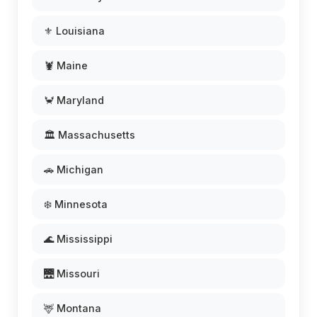
⚜️ Louisiana
🦞 Maine
🦀 Maryland
🏛️ Massachusetts
🚗 Michigan
❄️ Minnesota
🌊 Mississippi
🌉 Missouri
🦌 Montana