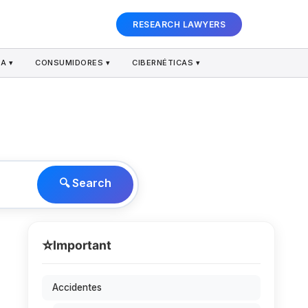
RESEARCH LAWYERS
A ▾
CONSUMIDORES ▾
CIBERNÉTICAS ▾
🔍 Search
⭐
Important
Accidentes