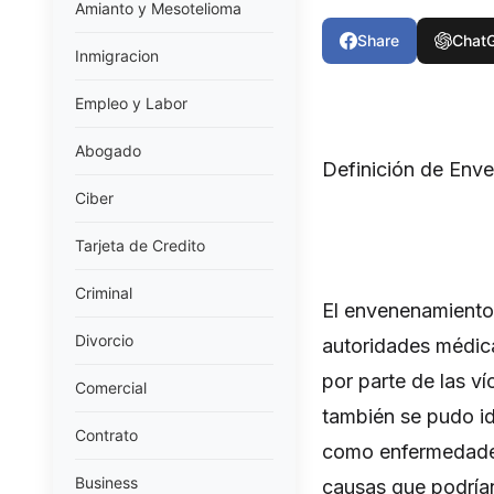
Amianto y Mesotelioma
Share
Chat
Inmigracion
Empleo y Labor
Abogado
Definición de Env
Ciber
Tarjeta de Credito
Criminal
El envenenamiento 
Divorcio
autoridades médica
por parte de las v
Comercial
también se pudo ide
Contrato
como enfermedades 
Business
causas que podría