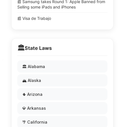
📰 Samsung takes Round 1: Apple Banned from
Selling some iPads and iPhones
📰 Visa de Trabajo
🏛️
State Laws
🏛️ Alabama
🏔️ Alaska
🌵 Arizona
💎 Arkansas
🌴 California