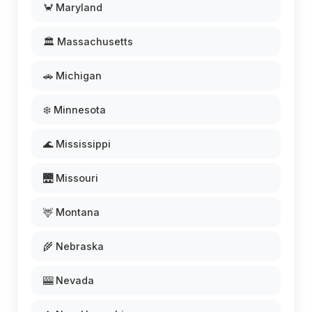
🦀 Maryland
🏛️ Massachusetts
🚗 Michigan
❄️ Minnesota
🌊 Mississippi
🌉 Missouri
🦌 Montana
🌾 Nebraska
🎰 Nevada