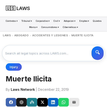
🇺🇸 LAWS
Contratos ▾
Tribunal ▾
Corporativo ▾
Civil ▾
Adopcion ▾
Empleo ▾
Quiebra
Marca ▾
Consumidores ▾
Cibernéticas ▾
LAWS
ABOGADO
ACCIDENTES Y LESIONES
MUERTE ILICITA
>
>
>
Injury
Muerte Ilicita
By
Laws Network
| December 22, 2019