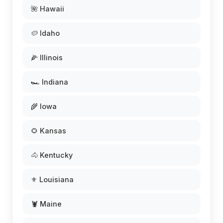
🌺 Hawaii
🥔 Idaho
🌽 Illinois
🏎️ Indiana
🌾 Iowa
🌻 Kansas
🐴 Kentucky
⚜️ Louisiana
🦞 Maine