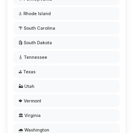
⚓ Rhode Island
🌴 South Carolina
🗿 South Dakota
🎸 Tennessee
⛳ Texas
🏜️ Utah
🍁 Vermont
🏛️ Virginia
🌧️ Washington