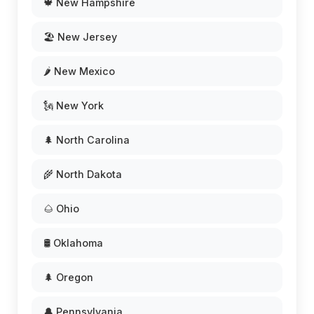
🍁 New Hampshire
🏖️ New Jersey
🌶️ New Mexico
🗽 New York
🌲 North Carolina
🌾 North Dakota
🌰 Ohio
🛢️ Oklahoma
🌲 Oregon
🔔 Pennsylvania