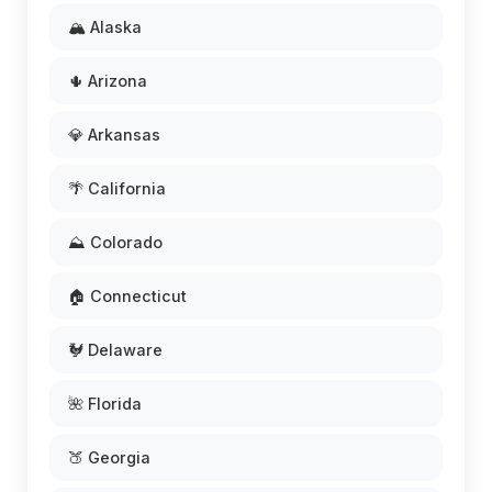
🏔️ Alaska
🌵 Arizona
💎 Arkansas
🌴 California
⛰️ Colorado
🏠 Connecticut
🐓 Delaware
🌺 Florida
🍑 Georgia