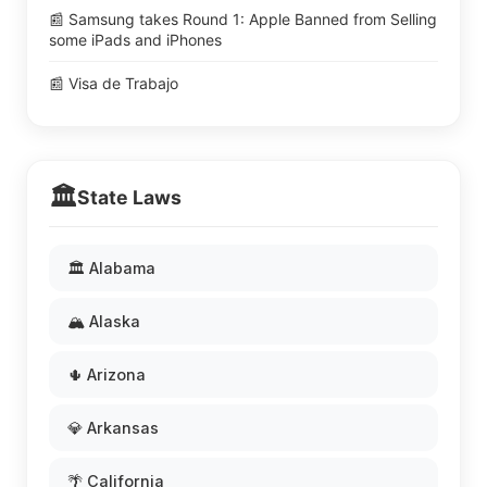
📰 Samsung takes Round 1: Apple Banned from Selling
some iPads and iPhones
📰 Visa de Trabajo
🏛️
State Laws
🏛️ Alabama
🏔️ Alaska
🌵 Arizona
💎 Arkansas
🌴 California