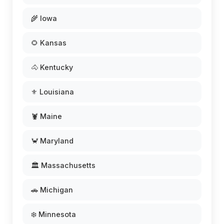
🌾 Iowa
🌻 Kansas
🐴 Kentucky
⚜️ Louisiana
🦞 Maine
🦀 Maryland
🏛️ Massachusetts
🚗 Michigan
❄️ Minnesota