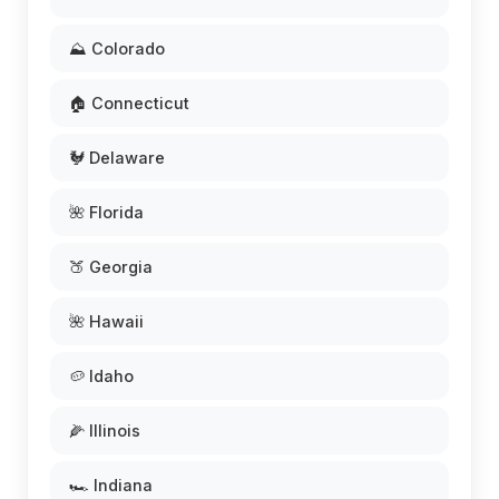
⛰️ Colorado
🏠 Connecticut
🐓 Delaware
🌺 Florida
🍑 Georgia
🌺 Hawaii
🥔 Idaho
🌽 Illinois
🏎️ Indiana