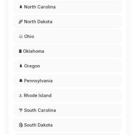
🌲 North Carolina
🌾 North Dakota
🌰 Ohio
🛢️ Oklahoma
🌲 Oregon
🔔 Pennsylvania
⚓ Rhode Island
🌴 South Carolina
🗿 South Dakota