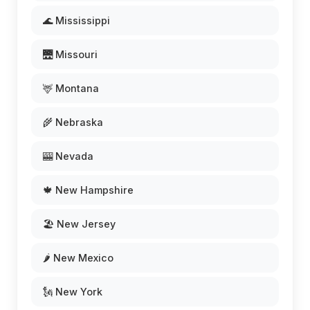
🌊 Mississippi
🌉 Missouri
🦌 Montana
🌾 Nebraska
🎰 Nevada
🍁 New Hampshire
🏖️ New Jersey
🌶️ New Mexico
🗽 New York