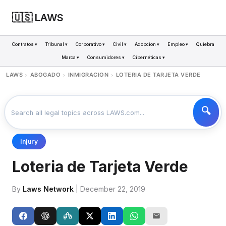
🇺🇸 LAWS
Contratos ▾
Tribunal ▾
Corporativo ▾
Civil ▾
Adopcion ▾
Empleo ▾
Quiebra
Marca ▾
Consumidores ▾
Cibernéticas ▾
LAWS
ABOGADO
INMIGRACION
LOTERIA DE TARJETA VERDE
>
>
>
Injury
Loteria de Tarjeta Verde
By
Laws Network
| December 22, 2019