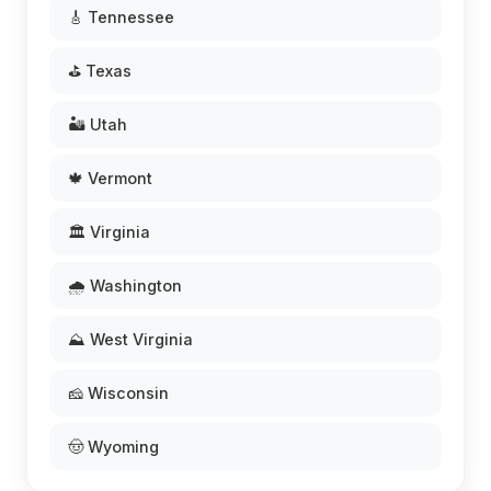
🎸 Tennessee
⛳ Texas
🏜️ Utah
🍁 Vermont
🏛️ Virginia
🌧️ Washington
⛰️ West Virginia
🧀 Wisconsin
🤠 Wyoming