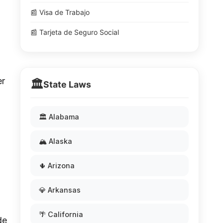
📰 Visa de Trabajo
📰 Tarjeta de Seguro Social
er
🏛️
State Laws
🏛️ Alabama
🏔️ Alaska
🌵 Arizona
💎 Arkansas
🌴 California
de