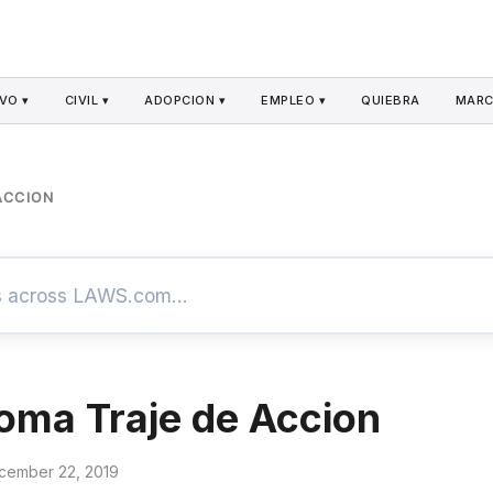
VO ▾
CIVIL ▾
ADOPCION ▾
EMPLEO ▾
QUIEBRA
MARC
ACCION
oma Traje de Accion
cember 22, 2019