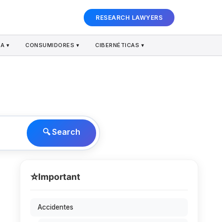
RESEARCH LAWYERS
A ▾
CONSUMIDORES ▾
CIBERNÉTICAS ▾
🔍 Search
⭐
Important
Accidentes