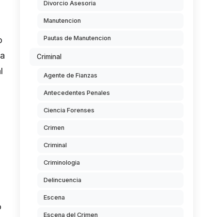
Divorcio Asesoria
Manutencion
Pautas de Manutencion
o
la
Criminal
l
Agente de Fianzas
Antecedentes Penales
Ciencia Forenses
Crimen
Criminal
Criminologia
Delincuencia
a
Escena
o
Escena del Crimen